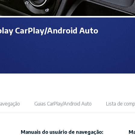
lay CarPlay/Android Auto
navegação
Guias CarPlay/Android Auto
Lista de comp
Manuais do usuário de navegação:
Ma