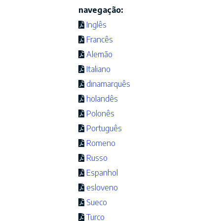
navegação:
Inglês
Francês
Alemão
Italiano
dinamarquês
holandês
Polonês
Português
Romeno
Russo
Espanhol
esloveno
Sueco
Turco