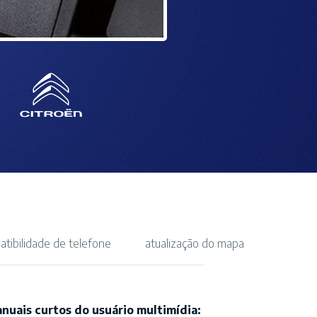
atibilidade de telefone
atualização do mapa
nuais curtos do usuário multimídia: