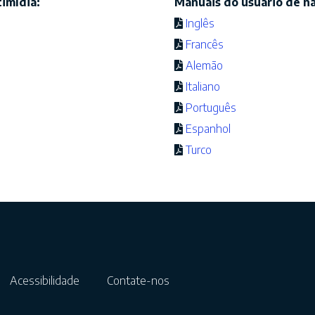
imídia:
Manuais do usuário de n
Inglês
Francês
Alemão
Italiano
Português
Espanhol
Turco
Acessibilidade
Contate-nos