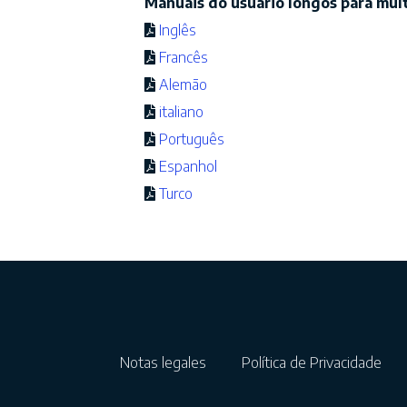
Manuais do usuário longos para mult
Inglês
Francês
Alemão
italiano
Português
Espanhol
Turco
Notas legales
Política de Privacidade