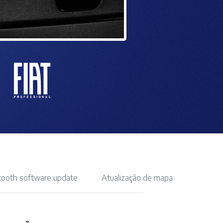
tooth software update
Atualização de mapa