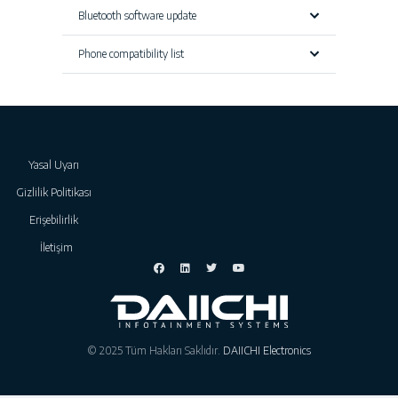
Bluetooth software update
Phone compatibility list
Yasal Uyarı
Gizlilik Politikası
Erişebilirlik
İletişim
© 2025 Tüm Hakları Saklıdır.
DAIICHI Electronics