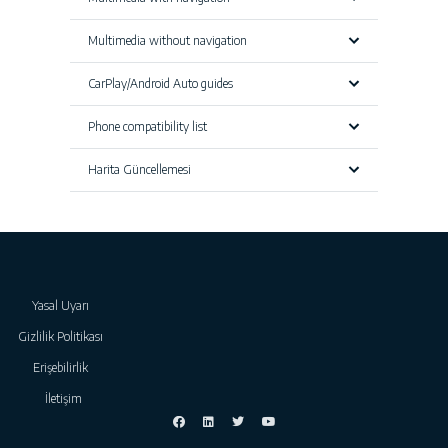
Multimedia without navigation
CarPlay/Android Auto guides
Phone compatibility list
Harita Güncellemesi
Yasal Uyarı
Gizlilik Politikası
Erişebilirlik
İletişim