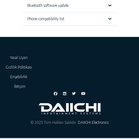
Bluetooth software update
Phone compatibility list
Yasal Uyarı
Gizlilik Politikası
Erişebilirlik
İletişim
© 2025 Tüm Hakları Saklıdır.
DAIICHI Electronics