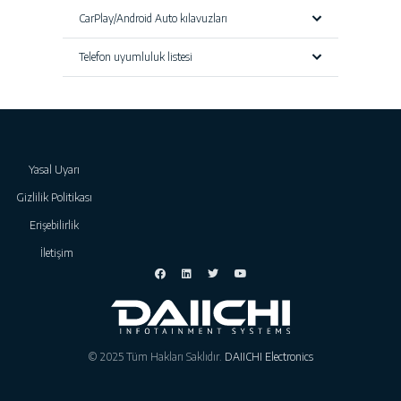
CarPlay/Android Auto kılavuzları
Telefon uyumluluk listesi
Yasal Uyarı
Gizlilik Politikası
Erişebilirlik
İletişim
© 2025 Tüm Hakları Saklıdır.
DAIICHI Electronics