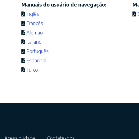
Manuais do usuário de navegação:
Ma
Inglês
Francês
Alemão
italiano
Português
Espanhol
Turco
Acessibilidade
Contate-nos