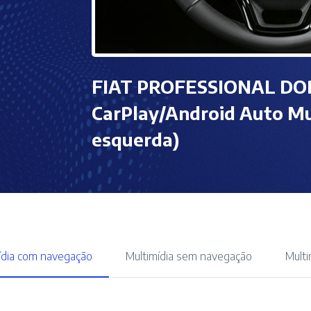
FIAT PROFESSIONAL DOB
CarPlay/Android Auto Mu
esquerda)
ídia com navegação
Multimídia sem navegação
Mult