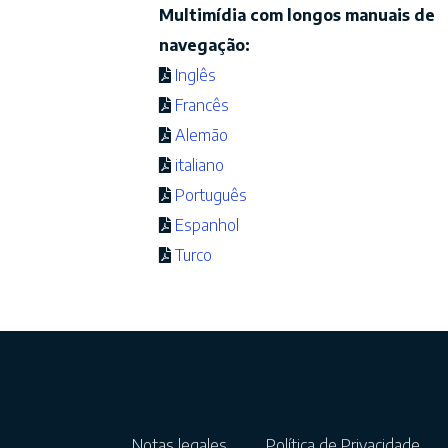
Multimídia com longos manuais de
navegação:
Inglês
Francês
Alemão
italiano
Português
Espanhol
Turco
Notas legales
Política de Privacidade