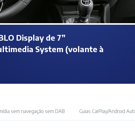
LO Display de 7”
ltimedia System (volante à
imídia sem navegação sem DAB
Guias CarPlay/Android Aut