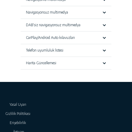
Navigasyonsuz multimedya
DAB’siz navigasyonsuz multimedya
CarPlay/Android Auto kılavuzları
Telefon uyumluluk listesi
Harita Güncellemesi
Yasal Uyarı
Gizlilik Politikası
Erişebilirlik
İletişim