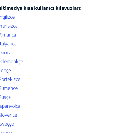
ltimedya kısa kullanıcı kılavuzları:
İngilizce
Fransızca
Almanca
İtalyanca
Danca
Felemenkçe
Lehçe
Portekizce
Rumence
Rusça
İspanyolca
Slovence
İsveççe
Türkçe