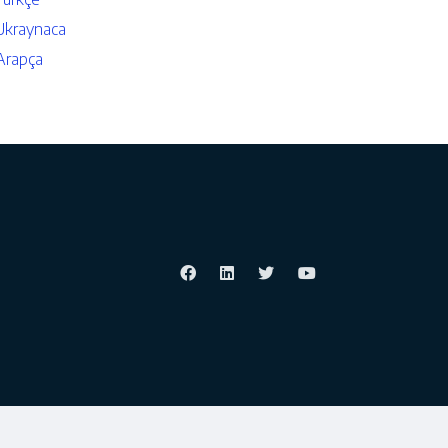
Ukraynaca
Arapça