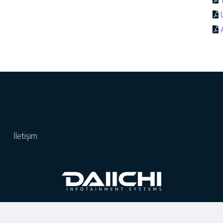
k
İletişim
© 2025 Tüm Hakları Saklıdır.
DAIICHI Electronics