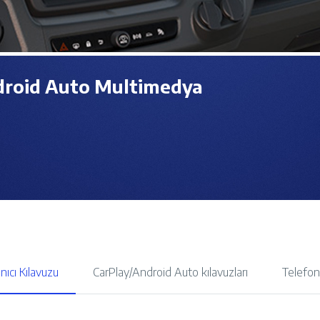
droid Auto Multimedya
nıcı Kılavuzu
CarPlay/Android Auto kılavuzları
Telefon