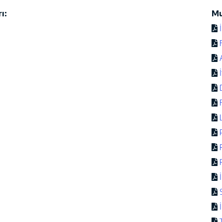
ı:
Mu