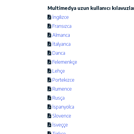
Multimedya uzun kullanıcı kılavuzlar
İngilizce
Fransızca
Almanca
İtalyanca
Danca
Felemenkçe
Lehçe
Portekizce
Rumence
Rusça
İspanyolca
Slovence
İsveççe
Türkçe