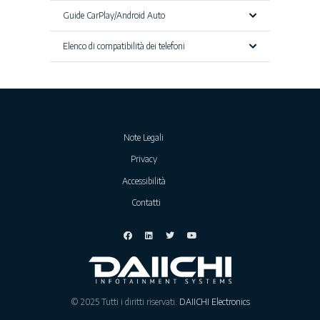
Guide CarPlay/Android Auto
Elenco di compatibilità dei telefoni
Note Legali
Privacy
Accessibilità
Contatti
© 2025 Tutti i diritti riservati.
DAIICHI Electronics