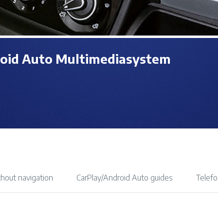
oid Auto Multimediasystem
thout navigation
CarPlay/Android Auto guides
Telefo