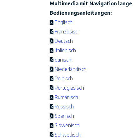
Multimedia mit Navigation lange
Bedienungsanleitungen:
Englisch
Französisch
Deutsch
Italienisch
dänisch
Niederländisch
Polnisch
Portugiesisch
Rumänisch
Russisch
Spanisch
Slowenisch
Schwedisch