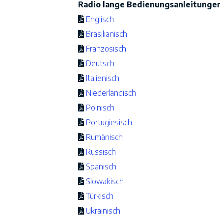
Radio lange Bedienungsanleitunge
Englisch
Brasilianisch
Französisch
Deutsch
Italienisch
Niederländisch
Polnisch
Portugiesisch
Rumänisch
Russisch
Spanisch
Slowakisch
Türkisch
Ukrainisch