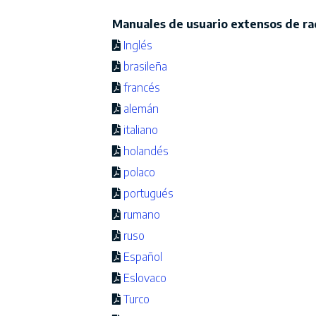
Manuales de usuario extensos de ra
Inglés
brasileña
francés
alemán
italiano
holandés
polaco
portugués
rumano
ruso
Español
Eslovaco
Turco