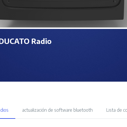
DUCATO Radio
adios
actualización de software bluetooth
Lista de c