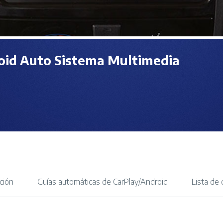
id Auto Sistema Multimedia
ción
Guías automáticas de CarPlay/Android
Lista de 