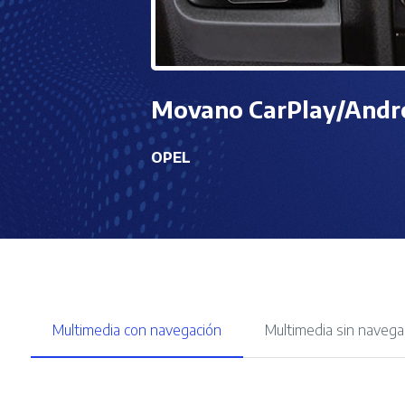
Movano CarPlay/Andro
OPEL
Multimedia con navegación
Multimedia sin navega