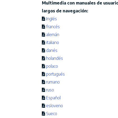
Multimedia con manuales de usuari
largos de navegación:
Inglés
francés
alemán
italiano
danés
holandés
polaco
portugués
rumano
ruso
Español
esloveno
Sueco