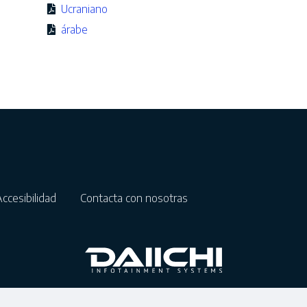
Ucraniano
árabe
Accesibilidad
Contacta con nosotras
© 2025 Reservados todos los derechos.
DAIICHI Electronics