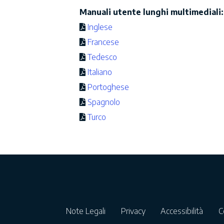
Manuali utente lunghi multimediali:
Inglese
Francese
Tedesco
Italiano
Portoghese
Spagnolo
Turco
Note Legali
Privacy
Accessibilità
C