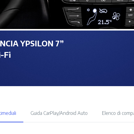
ANCIA YPSILON 7”
-Fi
imediali
Guida CarPlay/Android Auto
Elenco di compa