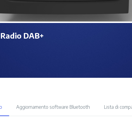
Radio DAB+
o
Aggiornamento software Bluetooth
Lista di compa